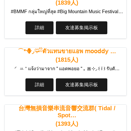
(1839人)
#BMMF กลุ่มใหญ่ที่สุด #Big Mountain Music Festival…
詳細
友達募集掲示板
⌒*🪻◞♡̶ིྀตัวแทนขายแอพ 𝗆𝗈𝗈𝖽𝖽𝗒 …
(1815人)
◜ ꕁ ⁺ แจ้งว่ามาจาก “ แอดพอยอ “ ｡ 🎀⊹◞ ꒰ ї ꒱ รับตั…
詳細
友達募集掲示板
台灣無損音樂串流音響交流群( Tidal /
Spot…
(1393人)