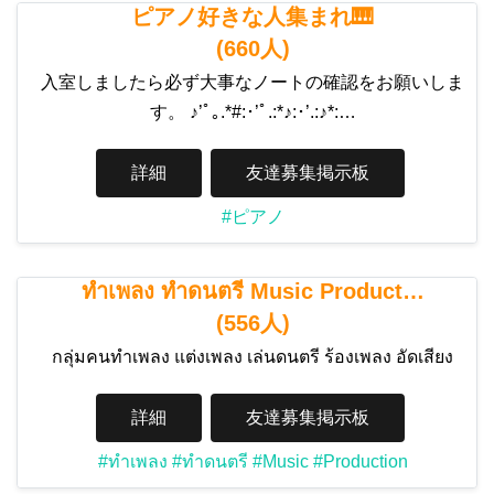
ピアノ好きな人集まれ🎹
(660人)
入室しましたら必ず大事なノートの確認をお願いしま
す。 ♪’ﾟ｡.*#:･’ﾟ.:*♪:･’.:♪*:…
詳細
友達募集掲示板
#ピアノ
ทำเพลง ทำดนตรี Music Product…
(556人)
กลุ่มคนทำเพลง แต่งเพลง เล่นดนตรี ร้องเพลง อัดเสียง
詳細
友達募集掲示板
#ทำเพลง
#ทำดนตรี
#Music
#Production