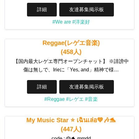
詳細
友達募集掲示板
#We are
#洋楽好
Reggae(レゲエ音楽)
(458人)
【国内最大レゲエ専門オープンチャット】 ※誹謗中
傷は無しで、Irieに「Yes, and」精神で様…
詳細
友達募集掲示板
#Reggae
#レゲエ
#音楽
My Music Star ⭐️ เฉินเล่อ💚🎶🐬
(447人)
code : 🎂🐬 mmdd