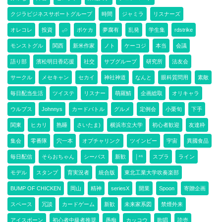
クジラビジネスサポートグループ
時間
ジャミラ
リスナーズ
オレコレ
投資
𓂂𓏸
ポケカ
夢腐有
乱発
学生集
rdstrike
モンストグル
関西
新米作家
ノト
ケーコジ
本当
会議
語り部
濱松明日香応援
社交
サブグループ
研究所
法友会
サークル
メセキャン
セカイ
神社神道
なんと
眼科質問用
素敵
毎日配当生活
ツイステ
リスナー
萌羅鯖
企画総取
オリキャラ
ウルブス
Johnnys
カードバトル
グルメ
定例会
小栗旬
下手
関東
ヒカリ
熟睡
さいたま)
横浜市立大学
初心者歓迎
友達枠
集会
零番隊
穴一本
オプチャリンク
ツインビー
宇宙
異國食品
毎日配信
そらおちゃん
シーバス
新歓
￨⁴⁶
スプラ
ライン
モデル
スタンプ
育実況者
統合版
東北工業大学吹奏楽部
BUMP OF CHICKEN
岡山
精神
seriesX
開業
Spoon
寄贈企画
スペース
冗談
カードゲーム
新歓
未来家系図
禁煙外来
アイスボーン
初心者中級者推奨
愚痴
カッコウ
歌唱
読売