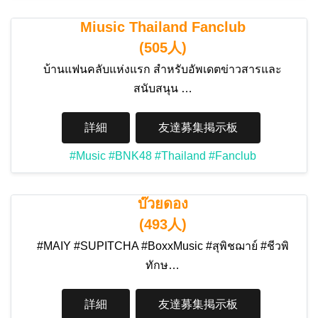
Miusic Thailand Fanclub
(505人)
บ้านแฟนคลับแห่งแรก สำหรับอัพเดตข่าวสารและ
สนับสนุน …
詳細
友達募集掲示板
#Music
#BNK48
#Thailand
#Fanclub
บ๊วยดอง
(493人)
#MAIY #SUPITCHA #BoxxMusic #สุพิชฌาย์ #ชีวพิ
ทักษ…
詳細
友達募集掲示板