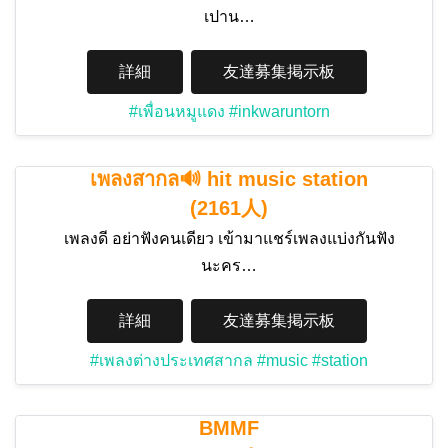
เปาน…
詳細
友達募集掲示板
#เพื่อนหมูแดง
#inkwaruntorn
เพลงสากล🔊 hit music station
(2161人)
เพลงดี อย่าฟังคนเดียว เข้ามาแชร์เพลงแบ่งกันฟัง
นะคร…
詳細
友達募集掲示板
#เพลงต่างประเทศสากล
#music
#station
BMMF