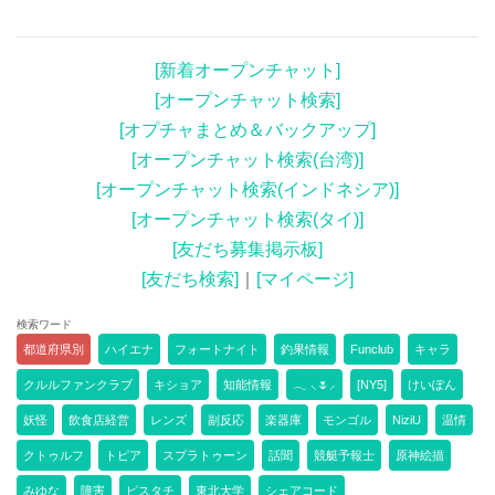
[新着オープンチャット]
[オープンチャット検索]
[オプチャまとめ＆バックアップ]
[オープンチャット検索(台湾)]
[オープンチャット検索(インドネシア)]
[オープンチャット検索(タイ)]
[友だち募集掲示板]
[友だち検索]
｜
[マイページ]
検索ワード
都道府県別
ハイエナ
フォートナイト
釣果情報
Funclub
キャラ
クルルファンクラブ
キショア
知能情報
𓂃 ⸜🌷︎⸝‍
[NY5]
けいぽん
妖怪
飲食店経営
レンズ
副反応
楽器庫
モンゴル
NiziU
温情
クトゥルフ
トピア
スプラトゥーン
話聞
競艇予報士
原神絵描
みゆな
障害
ピスタチ
東北大学
シェアコード