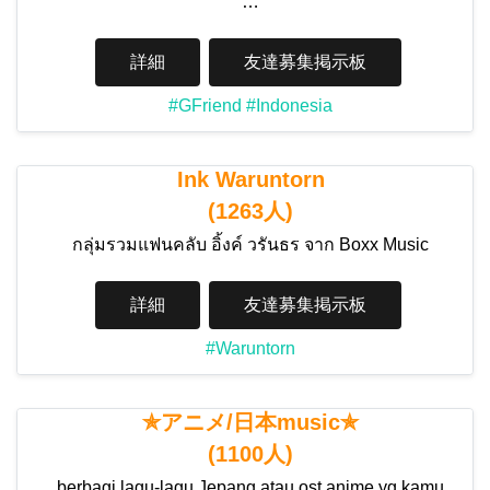
…
詳細
友達募集掲示板
#GFriend
#Indonesia
Ink Waruntorn
(1263人)
กลุ่มรวมแฟนคลับ อิ้งค์ วรันธร จาก Boxx Music
詳細
友達募集掲示板
#Waruntorn
✯アニメ/日本music✯
(1100人)
berbagi lagu-lagu Jepang atau ost anime yg kamu