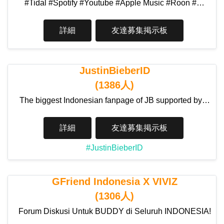
#Tidal #Spotify #Youtube #Apple Music #Roon #…
詳細
友達募集掲示板
JustinBieberID
(1386人)
The biggest Indonesian fanpage of JB supported by…
詳細
友達募集掲示板
#JustinBieberID
GFriend Indonesia X VIVIZ
(1306人)
Forum Diskusi Untuk BUDDY di Seluruh INDONESIA!