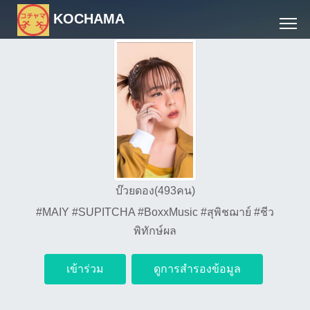
KOCHAMA
บ๊วยดอง(493คน)
#MAIY #SUPITCHA #BoxxMusic #สุพิชฌาย์ #ชีว
พิทักษ์ผล
เข้าร่วม
ดูการสำรองข้อมูล