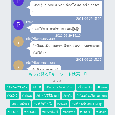
P
เท่าที่รู้มา วัคซีน ทางเลือกโดนดีเลร์ ป่าวครั
บ
2021-06-29 15:09
Pat🐶
P
มอบให้ลุงเเถวบ้านเลยคับ😂😂
2021-06-29 15:10
เบ๊บผู้ใช้ไสยเวทย์ขนมแมว
เ
ถ้ามีจองเพิ่ม  บอกกันด้วยนะครับ   หลายคนยั
งไม่ได้ลง
2021-06-29 15:10
เบ๊บผู้ใช้ไสยเวทย์ขนมแมว
เ
วิมุติ เกษมราษฎร์
もっと見る
キーワード検索
2021-06-29 15:10
G0LF
G
ค้นหาคำ
เดี๋ยวซิโนแวค ใช้ไม่หมด
#SNEAKERXOX
#ข่าวดี
#กิจกรรมเที่ยวสายโสด
#ตี้อาคาน่า
#Forwer
2021-06-29 15:11
#KYZ46
#mihwa
#สำหรับจีนี่มือใหม่
#stuffs
#เติมเหรียญนิยายทุกแอพ
G0LF
G
เตะถ่วงไว้ครับ วัคซีนทางเลือก
#คฤหาสน์ของ
#บาร์ลับก้านใบ
#oooxjh
#บุหรี่ต่างประเทศราคาถูก
2021-06-29 15:11
#BESIDE
#INDOOR
#บ้านหมีแบร์
#thanavut
#บาคาร่า
#Bitcoin
Ply™