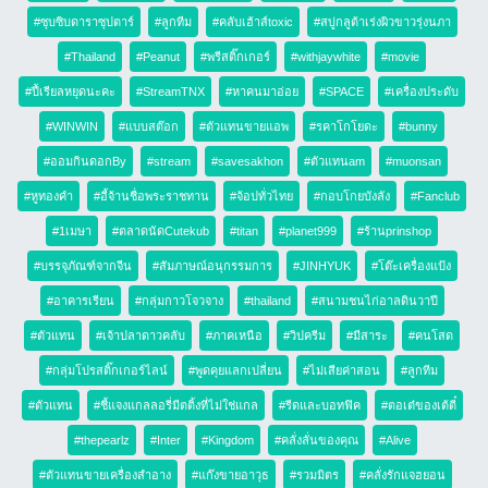
P
#ซุบซิบดาราซุปตาร์
เหมย  ต้องซื้อ  หวยแล้ว
#ลูกทีม
#คลับเฮ้าส์toxic
#สบู่กลูต้าเร่งผิวขาวรุ่งนภา
2021-06-29 15:11
#Thailand
#Peanut
#พรีสติ๊กเกอร์
#withjaywhite
#movie
Ply™
P
#ปี้เรียลหยุดนะคะ
#StreamTNX
#หาคนมาอ่อย
#SPACE
#เครื่องประดับ
คงหมดยาก เพราะ  สั่ง  มาเรื่อย..
2021-06-29 15:14
#WINWIN
#แบบสต๊อก
#ตัวแทนขายแอพ
#รคาโกโยดะ
#bunny
G0LF
G
#ออมกินดอกBy
#stream
#savesakhon
#ตัวแทนam
#muonsan
ถ้าพูดได้คงบอก ใครพี่เธอ
2021-06-29 15:15
#หูทองคำ
#อี้จ้านชื่อพระราชทาน
#จ้อปทั่วไทย
#กอบโกยบังลัง
#Fanclub
Pat🐶
P
#1เมษา
#ตลาดนัดCutekub
#titan
#planet999
#ร้านprinshop
น้องๆไฟเซอร์~~~
#บรรจุภัณฑ์จากจีน
#สัมภาษณ์อนุกรรมการ
#JINHYUK
#โต๊ะเครื่องแป้ง
2021-06-29 15:15
Ply™
P
#อาคารเรียน
#กลุ่มกาวโจวจาง
#thailand
#สนามชนไก่อาลดินวาปี
5555
#ตัวแทน
#เจ้าปลาดาวคลับ
#ภาคเหนือ
#วิปครีม
#มีสาระ
#คนโสด
2021-06-29 15:22
นุเหมยมันเป็นคนเท่
น
#กลุ่มโปรสติ๊กเกอร์ไลน์
#พูดคุยแลกเปลี่ยน
#ไม่เสียค่าสอน
#ลูกทีม
55555555555555
#ตัวแทน
#ชี้แจงแกลลอรี่มีตติ้งที่ไม่ใช่แกล
#รีดและบอทฟิค
#ตอเต๋ของเต้ตี๋
2021-06-29 15:22
นุเหมยมันเป็นคนเท่
น
#thepearlz
#Inter
#Kingdom
#คลั่งลั่นของคุณ
#Alive
จุฬาเขาว่ามาแบบนี้เลยแบบเออ ๆ รอดแหล
#ตัวแทนขายเครื่องสำอาง
#แก๊งขายอาวุธ
#รวมมิตร
#คลั่งรักแจฮยอน
ะ