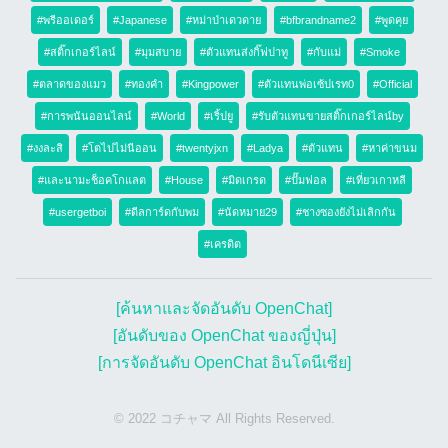
#พรีออเดอร์
#Japanese
#หม่าป่าเดวดาย
#bfbrandname2
#พูดคุย
2021-06-29 15:23
Ply™
P
#สติ๊กเกอร์ไลน์
#มุมสบาย
#ตัวแทนส่งกิ๊ฟปาทู
#กับแม่
#Smoke
แล้ว  แบบนี้  เหมย  ต้องทำยังไงต่อ 
#ตลาดของแมว
#ทองคำ
#Kingpower
#ตัวแทนพ่อเซ้ปเรท0
#Official
2021-06-29 15:23
นุเหมยมันเป็นคนเท่
น
#การพนันออนไลน์
#World
#เริ้ปยู
#รับตัวแทนขายสติ๊กเกอร์ไลน์by
อย่าเจ็บอย่าป่วย
#งงละสิ
#โตไปไม่นีออน
#twentyjxn
#Ladya
#ตัวแทน
#หาค่าขนม
2021-06-29 15:23
นุเหมยมันเป็นคนเท่
น
#และนามะช็อคโกแลต
#House
#มิดเกรด
#ปั๊มฟอล
#เที่ยวเกาหลี
ดูแลตัวเองนะทุกคนน
#usergetboi
#ดีลการ์ดกับพม
#นัดหมาย29
#ชางซองยังไม่เลิกกัน
2021-06-29 15:23
Ply™
P
#เครดิต
555  รับผิดชอบ  ต่อ  ชีวิต  ร่างกาย  อย่างดีย์  
จีย์ๆ 
[ค้นหาและจัดอันดับ OpenChat]
2021-06-29 15:24
Marterials
M
[อันดับของ OpenChat ของญี่ปุ่น]
คิดไปเองแหละ
[การจัดอันดับ OpenChat อินโดนีเซีย]
2021-06-29 15:28
Marterials
M
© 2022 コチャマ All Rights Reserved.
จุฬาเหมือนว่าที่อื่นทางอ้อม ถถ
2021-06-29 15:28