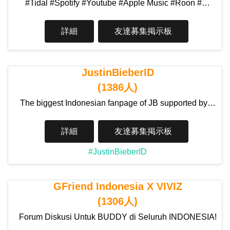
#Tidal #Spotify #Youtube #Apple Music #Roon #…
詳細
友達募集掲示板
JustinBieberID
(1386人)
The biggest Indonesian fanpage of JB supported by…
詳細
友達募集掲示板
#JustinBieberID
GFriend Indonesia X VIVIZ
(1306人)
Forum Diskusi Untuk BUDDY di Seluruh INDONESIA!