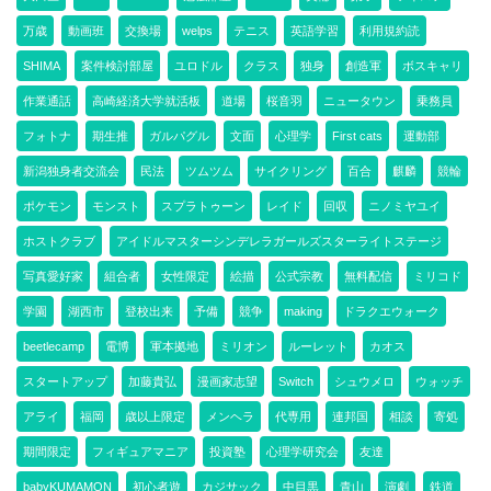
万歳
動画班
交換場
welps
テニス
英語学習
利用規約読
SHIMA
案件検討部屋
ユロドル
クラス
独身
創造軍
ボスキャリ
作業通話
高崎経済大学就活板
道場
桜音羽
ニュータウン
乗務員
フォトナ
期生推
ガルパグル
文面
心理学
First cats
運動部
新潟独身者交流会
民法
ツムツム
サイクリング
百合
麒麟
競輪
ポケモン
モンスト
スプラトゥーン
レイド
回収
ニノミヤユイ
ホストクラブ
アイドルマスターシンデレラガールズスターライトステージ
写真愛好家
組合者
女性限定
絵描
公式宗教
無料配信
ミリコド
学園
湖西市
登校出来
予備
競争
making
ドラクエウォーク
beetlecamp
電博
軍本拠地
ミリオン
ルーレット
カオス
スタートアップ
加藤貴弘
漫画家志望
Switch
シュウメロ
ウォッチ
アライ
福岡
歳以上限定
メンヘラ
代専用
連邦国
相談
寄処
期間限定
フィギュアマニア
投資塾
心理学研究会
友達
babyKUMAMON
初心者遊
カジサック
中目黒
青山
演劇
鉄道