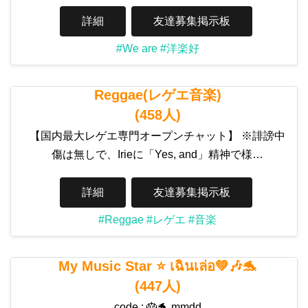
詳細
友達募集掲示板
#We are
#洋楽好
Reggae(レゲエ音楽)
(458人)
【国内最大レゲエ専門オープンチャット】 ※誹謗中
傷は無しで、Irieに「Yes, and」精神で様…
詳細
友達募集掲示板
#Reggae
#レゲエ
#音楽
My Music Star ⭐️ เฉินเล่อ💚🎶🐬
(447人)
code : 🎂🐬 mmdd