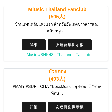
Miusic Thailand Fanclub
(505人)
บ้านแฟนคลับแห่งแรก สำหรับอัพเดตข่าวสารและ
สนับสนุน …
詳細
友達募集掲示板
#Music
#BNK48
#Thailand
#Fanclub
บ๊วยดอง
(493人)
#MAIY #SUPITCHA #BoxxMusic #สุพิชฌาย์ #ชีวพิ
ทักษ…
詳細
友達募集掲示板