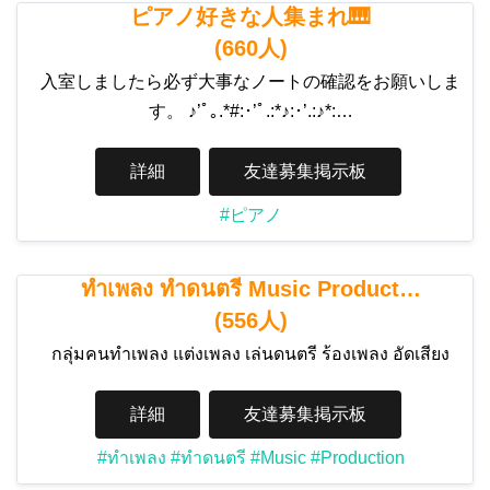
ピアノ好きな人集まれ🎹
(660人)
入室しましたら必ず大事なノートの確認をお願いしま
す。 ♪’ﾟ｡.*#:･’ﾟ.:*♪:･’.:♪*:…
詳細
友達募集掲示板
#ピアノ
ทำเพลง ทำดนตรี Music Product…
(556人)
กลุ่มคนทำเพลง แต่งเพลง เล่นดนตรี ร้องเพลง อัดเสียง
詳細
友達募集掲示板
#ทำเพลง
#ทำดนตรี
#Music
#Production