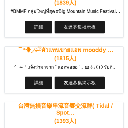
(1839人)
#BMMF กลุ่มใหญ่ที่สุด #Big Mountain Music Festival…
詳細
友達募集掲示板
⌒*🪻◞♡̶ིྀตัวแทนขายแอพ 𝗆𝗈𝗈𝖽𝖽𝗒 …
(1815人)
◜ ꕁ ⁺ แจ้งว่ามาจาก “ แอดพอยอ “ ｡ 🎀⊹◞ ꒰ ї ꒱ รับตั…
詳細
友達募集掲示板
台灣無損音樂串流音響交流群( Tidal /
Spot…
(1393人)