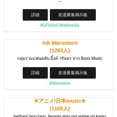
…
詳細
友達募集掲示板
#GFriend
#Indonesia
Ink Waruntorn
(1263人)
กลุ่มรวมแฟนคลับ อิ้งค์ วรันธร จาก Boxx Music
詳細
友達募集掲示板
#Waruntorn
✯アニメ/日本music✯
(1100人)
berbagi lagu-lagu Jepang atau ost anime yg kamu