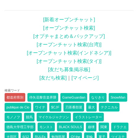
[新着オープンチャット]
[オープンチャット検索]
[オプチャまとめ＆バックアップ]
[オープンチャット検索(台湾)]
[オープンチャット検索(インドネシア)]
[オープンチャット検索(タイ)]
[友だち募集掲示板]
[友だち検索]
｜
[マイページ]
検索ワード
都道府県別
侍矢花黎音楽界隈
GameGuardian
なりきり
SnowMan
publique de Cio
ワイテ
$CJF
刃茶番部屋
最大
テクニカル
モノノフ
競馬
マイケルジャクソン
イラストレーター
徳島大学理工学部
モンスト
BLACK SOULS
崩壊
関東
ドラクエ
大田区
6/12
RULEs
勉強部屋
Of the
美輪
菓子
ツイステ