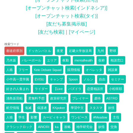
[オープンチャット検索(インドネシア)]
[オープンチャット検索(タイ)]
[友だち募集掲示板]
[友だち検索]
｜
[マイページ]
検索ワード
都道府県別
ドッカンバトル
夜更
近畿大学放送局
九州
野球
乃木坂
バレーボール
エリア
夜勤
mentalhealth
仮称
相談窓口
人格
フリー
Keio Debate Squad
採用情報
オペレッタ
雑談兼
小中高一貫学園
EVISU
キャンプ
Spoon
ノルン
自由
セミナー
好きの人集まれ
ライダー
【Live
パズドラ
恋愛相談所
小松咲耶
浦島坂田船
君無料予想
政策研究所
プレイヤー
虐待
ASTRO
航空情報
鬼滅
保護者
KKpoker
學習中文
スタスマ
妖怪
人狼
学生
影響
カービィキャラ
ワンピース
#Meadow
主役
クラシックロック
AINORI
ka
攻略
地学研究会
妖怪
交換