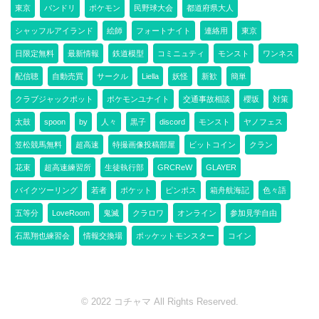
東京
バンドリ
ポケモン
民野球大会
都道府県大人
シャッフルアイランド
絵師
フォートナイト
連絡用
東京
日限定無料
最新情報
鉄道模型
コミニュティ
モンスト
ワンネス
配信聴
自動売買
サークル
Liella
妖怪
新歓
簡単
クラブジャックポット
ポケモンユナイト
交通事故相談
櫻坂
対策
太鼓
spoon
by
人々
黒子
discord
モンスト
ヤノフェス
笠松競馬無料
超高速
特撮画像投稿部屋
ビットコイン
クラン
花束
超高速練習所
生徒執行部
GRCReW
GLAYER
バイクツーリング
若者
ポケット
ピンポス
箱舟航海記
色々語
五等分
LoveRoom
鬼滅
クラロワ
オンライン
参加見学自由
石黒翔也練習会
情報交換場
ポッケットモンスター
コイン
© 2022 コチャマ All Rights Reserved.