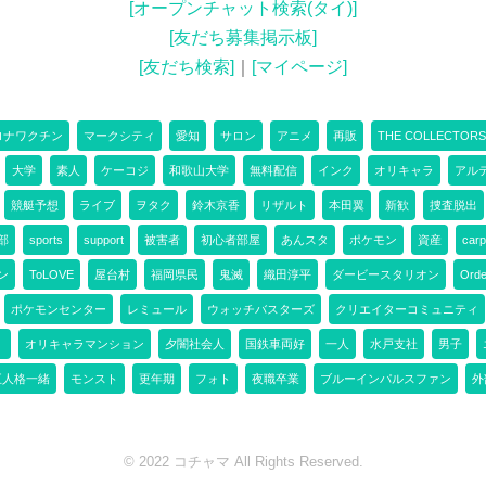
[オープンチャット検索(タイ)]
[友だち募集掲示板]
[友だち検索]
｜
[マイページ]
ロナワクチン
マークシティ
愛知
サロン
アニメ
再販
THE COLLECTORS
大学
素人
ケーコジ
和歌山大学
無料配信
インク
オリキャラ
アル
競艇予想
ライブ
ヲタク
鈴木京香
リザルト
本田翼
新歓
捜査脱出
部
sports
support
被害者
初心者部屋
あんスタ
ポケモン
資産
carp
ン
ToLOVE
屋台村
福岡県民
鬼滅
織田淳平
ダービースタリオン
Orde
ポケモンセンター
レミュール
ウォッチバスターズ
クリエイターコミュニティ
！
オリキャラマンション
夕闇社会人
国鉄車両好
一人
水戸支社
男子
五人格一緒
モンスト
更年期
フォト
夜職卒業
ブルーインパルスファン
外
© 2022 コチャマ All Rights Reserved.