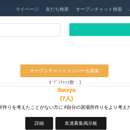
マイページ
友だち検索
オープンチャット検索
オープンチャットメンバーを募集
ｵｰﾌﾟﾝﾁｬｯﾄ数：1
Ibasyo
(7人)
場所作りを考えたことがない方に #自分の居場所作りをより考えた
詳細
友達募集掲示板