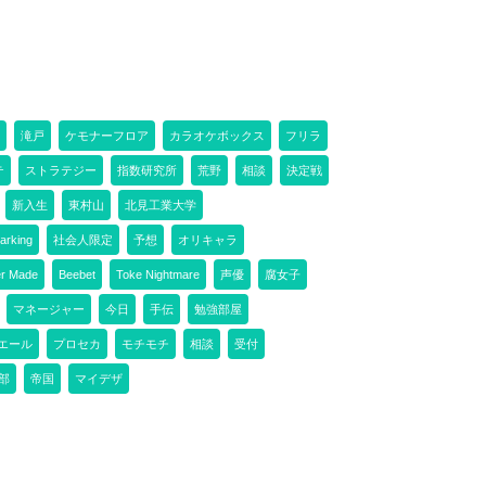
滝戸
ケモナーフロア
カラオケボックス
フリラ
テ
ストラテジー
指数研究所
荒野
相談
決定戦
新入生
東村山
北見工業大学
arking
社会人限定
予想
オリキャラ
r Made
Beebet
Toke Nightmare
声優
腐女子
マネージャー
今日
手伝
勉強部屋
エール
プロセカ
モチモチ
相談
受付
部
帝国
マイデザ