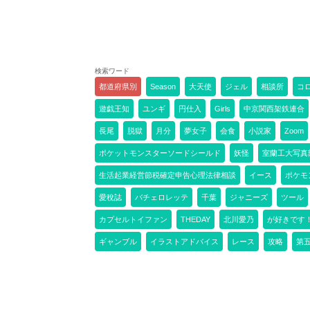
検索ワード
都道府県別
Season
大天使
ジェル
相談所
コ
遊戯王知
ユンギ
円仕入
Girls
中京関西架鉄連合
長尾
脱獄
月分
夢女子
会食
小説家
Zoom
ポケットモンスターソードシールド
妖怪
室蘭工大写真
生活起業経営節税確定申告心理法律相談
イース
ポケモ
愛稅誌
バチェロレッテ
千葉
ジャニーズ
ツール
カプセルトイファン
THEDAY
北川愛乃
が好きです
ギャンブル
イラストアドバイス
レース
攻略
第