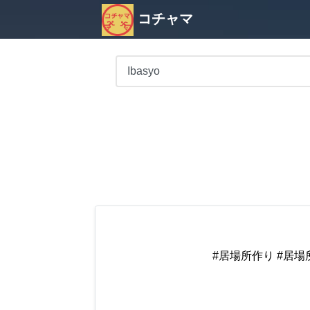
コチャマ
#居場所作り #居