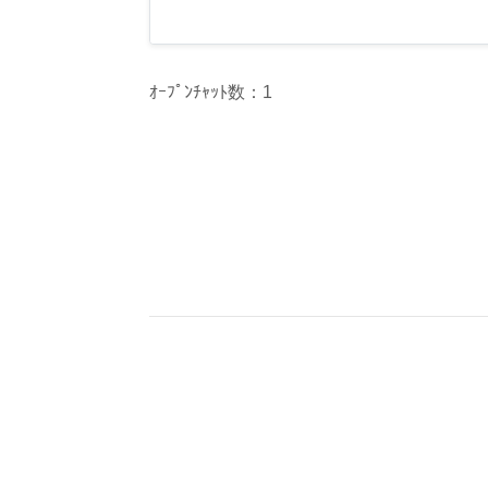
ｵｰﾌﾟﾝﾁｬｯﾄ数：1