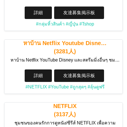
詳細
友達募集掲示板
#กลุ่มหิ้วสินค้า
#ญี่ปุ่น
#Tshop
หาบ้าน Netflix Youtube Disne…
(3281人)
หาบ้าน Netflix YouTube Disney และสตรีมมิ่งอื่นๆ ชม…
詳細
友達募集掲示板
#NETFLIX
#YouTube
#ถูกสุดๆ
#ลุ้นดูฟรี
NETFLIX
(3137人)
ชุมชนของคนรักการดูหนัง/ซีรีส์ NETFLIX เพื่อความ