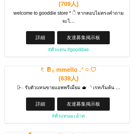
(709人)
welcome to gooddie store * ੈ หากตอบไม่ตรงคำถาม
จะไ…
詳細
友達募集掲示板
#ตัวแทน
#gooddae
‎𓏲 🥛𓂂 mmello .ᐟ 𓏸 ♡
(639人)
♡̴ 𓐄 รับตัวแทนขายแอพพรีเมี่ยม 🫖 ◝ เรทเริ่มต้น …
詳細
友達募集掲示板
#ตัวแทนมะอ้าค