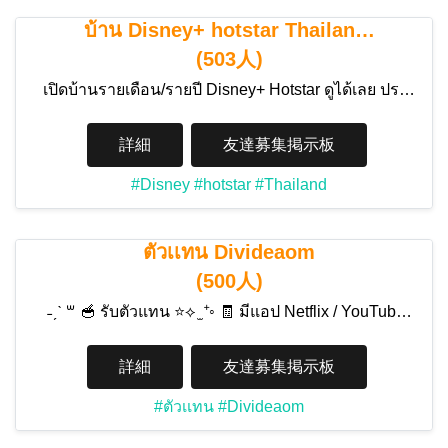
บ้าน Disney+ hotstar Thailan…
(503人)
เปิดบ้านรายเดือน/รายปี Disney+ Hotstar ดูได้เลย ปร…
詳細
友達募集掲示板
#Disney
#hotstar
#Thailand
ตัวเเทน Divideaom
(500人)
˗ˏˋ ꒳ 🥣 รับตัวแทน ⭐⟡ ̫ ⁺◦ 🧾 มีแอป Netflix / YouTub…
詳細
友達募集掲示板
#ตัวเเทน
#Divideaom