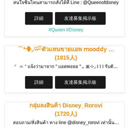
สนใจชิ้นไหนสามารถสั่งได้ที่ Line : @Queenofdisney
詳細
友達募集掲示板
#Queen
#Disney
⌒*🪻◞♡̶ིྀตัวแทนขายแอพ 𝗆𝗈𝗈𝖽𝖽𝗒 …
(1815人)
◜ ꕁ ⁺ แจ้งว่ามาจาก “ แอดพอยอ “ ｡ 🎀⊹◞ ꒰ ї ꒱ รับตั…
詳細
友達募集掲示板
กลุ่มลงสินค้า Disney_Rorovi
(1720人)
สอบถาม/สั่งสินค้า ทาง line @disney_rorovi เท่านั้น…