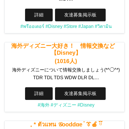
詳細
友達募集掲示板
#พรีออเดอร์
#Disney
#Store
#Japan
#วิตามิน
海外ディズニー大好き！ 情報交換など
【Disney】
(1016人)
海外ディズニーについて情報交換しましょう(*^◯^*)
TDR TDL TDS WDW DLR DL…
詳細
友達募集掲示板
#海外
#ディズニー
#Disney
𓈒 * ตัวแทน 𝒢ooddαe ֯ 👔🍎 ྀི