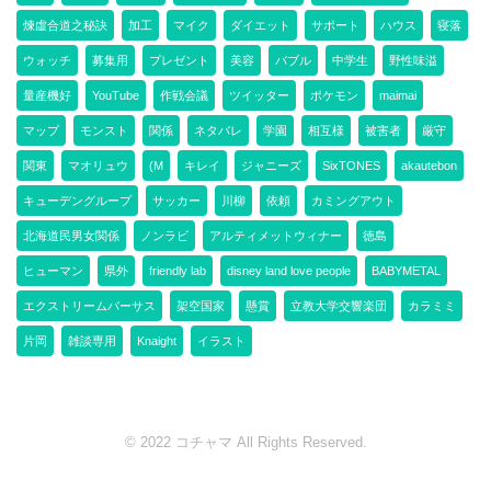
煉虛合道之秘訣
加工
マイク
ダイエット
サポート
ハウス
寝落
ウォッチ
募集用
プレゼント
美容
バブル
中学生
野性味溢
量産機好
YouTube
作戦会議
ツイッター
ポケモン
maimai
マップ
モンスト
関係
ネタバレ
学園
相互様
被害者
厳守
関東
マオリュウ
(M
キレイ
ジャニーズ
SixTONES
akautebon
キューデングループ
サッカー
川柳
依頼
カミングアウト
北海道民男女関係
ノンラビ
アルティメットウィナー
徳島
ヒューマン
県外
friendly lab
disney land love people
BABYMETAL
エクストリームバーサス
架空国家
懸賞
立教大学交響楽団
カラミミ
片岡
雑談専用
Knaight
イラスト
© 2022 コチャマ All Rights Reserved.