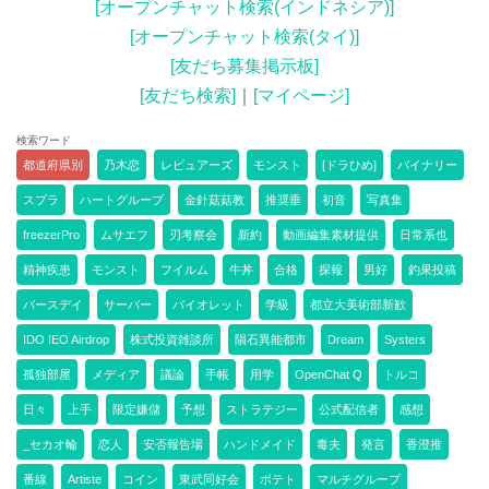
[オープンチャット検索(インドネシア)]
[オープンチャット検索(タイ)]
[友だち募集掲示板]
[友だち検索]
｜
[マイページ]
検索ワード
都道府県別
乃木恋
レビュアーズ
モンスト
[ドラひめ]
バイナリー
スプラ
ハートグループ
金針菇菇教
推奨垂
初音
写真集
freezerPro
ムサエフ
刃考察会
新約
動画編集素材提供
日常系也
精神疾患
モンスト
フイルム
牛丼
合格
探報
男好
釣果投稿
バースデイ
サーバー
バイオレット
学級
都立大美術部新歓
IDO IEO Airdrop
株式投資雑談所
隕石異能都市
Dream
Systers
孤独部屋
メディア
議論
手帳
用学
OpenChat Q
トルコ
日々
上手
限定嫌儲
予想
ストラテジー
公式配信者
感想
_セカオ輪
恋人
安否報告場
ハンドメイド
毒夫
発言
香澄推
番線
Artiste
コイン
東武同好会
ポテト
マルチグループ