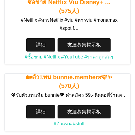
ซื้อขาย Netflix Viu Disney+ …
(575人)
#Netflix #หารNetflix #viu #หารviu #monamax
#spotif…
詳細
友達募集掲示板
#ซื้อขาย
#Netflix
#YouTube
#ราคาถูกสุดๆ
🏡ตัวแทน bunnie.members🩷✨
(570人)
💖รับตัวแทนทีม bunnie💖 ค่าสมัคร 59.- ติดต่อที่ร้านห…
詳細
友達募集掲示板
#ตัวแทน
#stuff