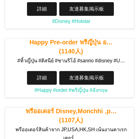
詳細
友達募集掲示板
#Disney
#Hotstar
Happy Pre-order พรีญี่ปุ่น อ…
(1140人)
#หิ้วญี่ปุ่น #ดิสนีย์ #ซานริโอ้ #sanrio #disney #U…
詳細
友達募集掲示板
#Happy
#order
#พรีญี่ปุ่น
#อังกฤษ
พรีออเดอร์ Disney,Monchhi ,p…
(1107人)
พรีออเดอร์สินค้าจาก JP,USA,HK,SH เน้นงานคาเรก
เตอร์…