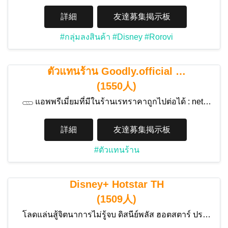
詳細
友達募集掲示板
#กลุ่มลงสินค้า
#Disney
#Rorovi
ตัวแทนร้าน Goodly.official …
(1550人)
𓊔 แอพพรีเมี่ยมที่มีในร้านเรทราคาถูกไปต่อได้ : net…
詳細
友達募集掲示板
#ตัวแทนร้าน
Disney+ Hotstar TH
(1509人)
โลดแล่นสู้จิตนาการไม่รู้จบ ดิสนีย์พลัส ฮอตสตาร์ ปร…