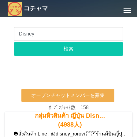
コチャマ
オープンチャットメンバーを募集
ｵｰﾌﾟﾝﾁｬｯﾄ数：158
กลุ่มหิ้วสินค้า ญี่ปุ่น Disn…
(4988人)
🎃สั่งสินค้า Line : @disney_rorovi 🇯🇵ร้านมีบินญี่ปุ…