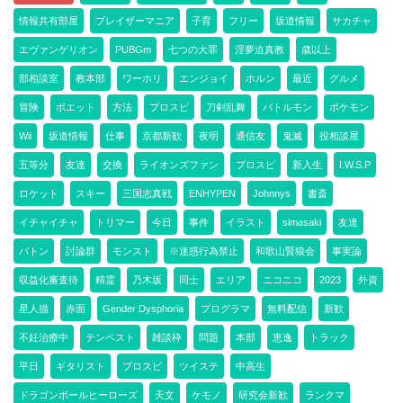
情報共有部屋
ブレイザーマニア
子育
フリー
坂道情報
サカチャ
エヴァンゲリオン
PUBGm
七つの大罪
淫夢迫真教
歳以上
部相談室
教本部
ワーホリ
エンジョイ
ホルン
最近
グルメ
冒険
ボエット
方法
プロスピ
刀剣乱舞
バトルモン
ポケモン
Wii
坂道情報
仕事
京都新歓
夜明
通信友
鬼滅
役相談屋
五等分
友達
交換
ライオンズファン
プロスピ
新入生
I.W.S.P
ロケット
スキー
三国志真戦
ENHYPEN
Johnnys
書斎
イチャイチャ
トリマー
今日
事件
イラスト
simasaki
友達
バトン
討論群
モンスト
※迷惑行為禁止
和歌山賢狼会
事実論
収益化審査待
精霊
乃木坂
同士
エリア
ニコニコ
2023
外資
星人描
赤面
Gender Dysphoria
プログラマ
無料配信
新歓
不妊治療中
テンペスト
雑談枠
問題
本部
恵逸
トラック
平日
ギタリスト
プロスピ
ツイステ
中高生
ドラゴンボールヒーローズ
天文
ケモノ
研究会新歓
ランクマ