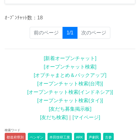
ｵｰﾌﾟﾝﾁｬｯﾄ数：18
(current)
前のページ
1/1
次のページ
[新着オープンチャット]
[オープンチャット検索]
[オプチャまとめ＆バックアップ]
[オープンチャット検索(台湾)]
[オープンチャット検索(インドネシア)]
[オープンチャット検索(タイ)]
[友だち募集掲示板]
[友だち検索]
｜
[マイページ]
検索ワード
都道府県別
ペンギン
本田技研工業
ARK
声劇民
古参