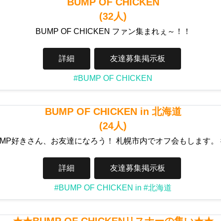
BUMP OF CHICKEN
(32人)
BUMP OF CHICKEN ファン集まれぇ～！！
詳細
友達募集掲示板
#BUMP OF CHICKEN
BUMP OF CHICKEN in 北海道
(24人)
MP好きさん、お友達になろう！ 札幌市内でオフ会もします。 #B
詳細
友達募集掲示板
#BUMP OF CHICKEN in
#北海道