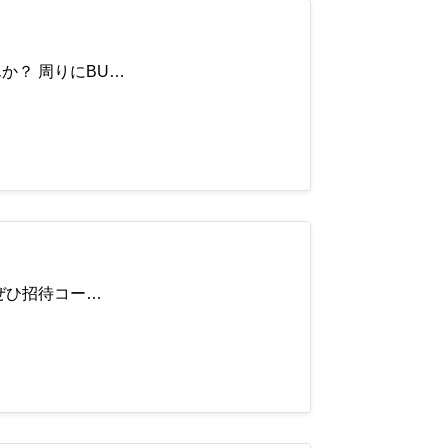
んか？ 周りにBU…
ぜひぜひ招待コー…