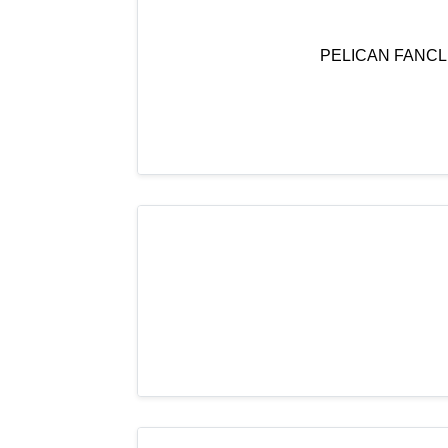
PELICAN F