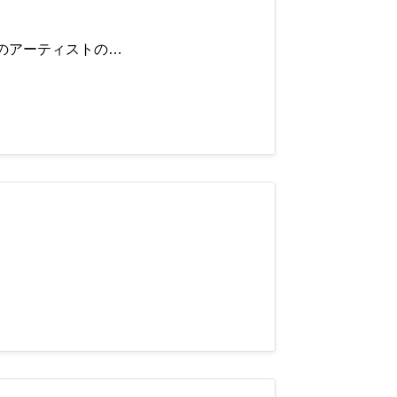
他のアーティストの…