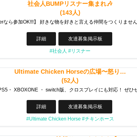
社会人BUMPリスナー集まれ🎶
(143人)
erなら参加OK!!!】 好きな物を好きと言える仲間をつくりませ
詳細
友達募集掲示板
#社会人
#リスナー
Ultimate Chicken Horseの広場〜怒り…
(52人)
PS5・ XBOXONE ・ switch版、クロスプレイにも対応！ 
詳細
友達募集掲示板
#Ultimate Chicken Horse
#チキンホース