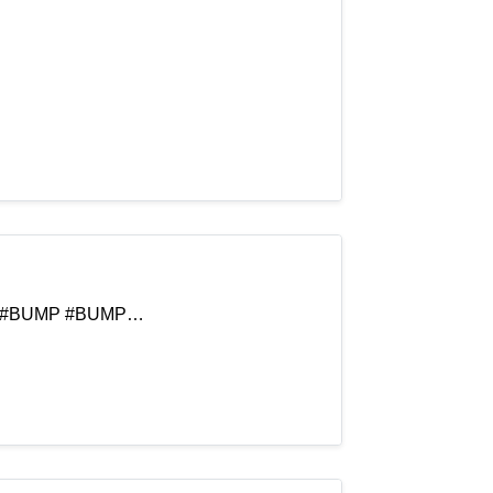
UMP #BUMP…