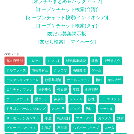
[オプチャまとめ＆バックアップ]
[オープンチャット検索(台湾)]
[オープンチャット検索(インドネシア)]
[オープンチャット検索(タイ)]
[友だち募集掲示板]
[友だち検索]
｜
[マイページ]
検索ワード
都道府県別
エレゼン
モンスト
対戦募集雑談
映像
中野龍之介
アルファーズ
情報共有会
クラロワ
高校野球
ゲーム
コレクションナルコレ
数学基礎論
オールスターズ
物好
都内近郊
コヤチャンファン
決起集会
横界隈
攻略
企画部屋
ホットスポット
樂クラン
神奈川
システム
妖怪
トーナメント
ドラゴンボールレジェンズ
メンヘラ
ボイメ
Prism
サークル
サーモンランカンスト
小屋
相談窓口
マストダイ
ガンダム
無償
グループエンジョイ
乳製品
石川県
ハイパースケープ
以外入