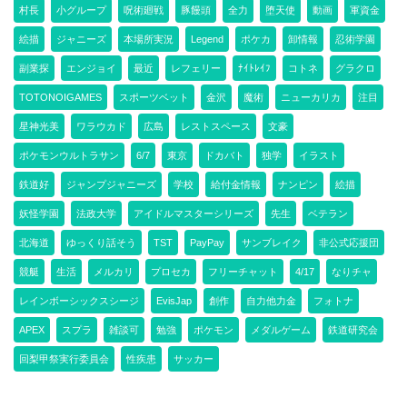
村長
小グループ
呪術廻戦
豚饅頭
全力
堕天使
動画
軍資金
絵描
ジャニーズ
本場所実況
Legend
ポケカ
卸情報
忍術学園
副業探
エンジョイ
最近
レフェリー
ﾅｲﾄﾚｲﾌ
コトネ
グラクロ
TOTONOIGAMES
スポーツベット
金沢
魔術
ニューカリカ
注目
星神光美
ワラウカド
広島
レストスペース
文豪
ポケモンウルトラサン
6/7
東京
ドカバト
独学
イラスト
鉄道好
ジャンプジャニーズ
学校
給付金情報
ナンピン
絵描
妖怪学園
法政大学
アイドルマスターシリーズ
先生
ベテラン
北海道
ゆっくり話そう
TST
PayPay
サンブレイク
非公式応援団
競艇
生活
メルカリ
プロセカ
フリーチャット
4/17
なりチャ
レインボーシックスシージ
EvisJap
創作
自力他力金
フォトナ
APEX
スプラ
雑談可
勉強
ポケモン
メダルゲーム
鉄道研究会
回梨甲祭実行委員会
性疾患
サッカー