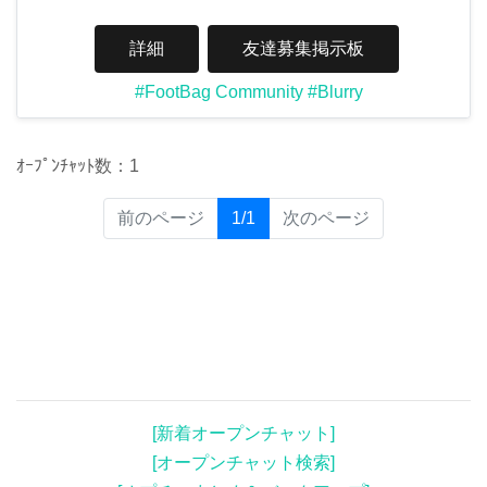
詳細
友達募集掲示板
#FootBag Community
#Blurry
ｵｰﾌﾟﾝﾁｬｯﾄ数：1
(current)
前のページ
1/1
次のページ
[新着オープンチャット]
[オープンチャット検索]