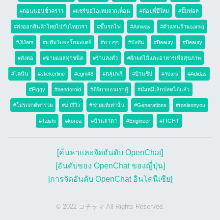
#ก่อนนอนชั่วคราว
#แชร์ขอไอเทมจากเพื่อน
#ด้อมพี่ปีใหม่
#ปั๊มฟอล
#ส่งออกสินค้าไทยไปกับไทยวรา
#ขึ้นรถไฟ
#Amway
#ตัวแทนร้านsamiq
#JiJam
#แฟ้มวัดพลุโฮมสเตย์
#สาวๆๆ
#บังทัน
#Beauty
#Beauty
#ส่งต่อ
#ขายแมสทุกชนิด
#ร้านลงตัว
#ผักผลไม้และอาหารเพื่อสุขภาพ
#โคนัน
#stickerline
#cgm48
#กลุ่มฟรี
#บ้านชิป
#Years
#Adidas
#Piggy
#nendoroid
#ดิจิกาออนเราสู้
#มัมหมีเลิกปสดได้แล้ว
#โปรเจกต์พารวย
#มารีวิว
#ชายแท้เท่านั้น
#Generations
#rosieonyou
#Taishi
#korea
#บ้านลาดา
#Engineer
#FIGHT
[ค้นหาและจัดอันดับ OpenChat]
[อันดับของ OpenChat ของญี่ปุ่น]
[การจัดอันดับ OpenChat อินโดนีเซีย]
© 2022 コチャマ All Rights Reserved.