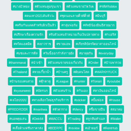
#บางบัวทอง
#ตัวแทนคูมขุนเขา
#ตัวแทนขายTikTok
#รหัสRoblox
#คนเหา2021คันหัวว่ะ
#ชุดนอนลายคิ้วท์คิ้วท์
#มีนบุรี
#ครีมกันแดดสำหรับผิวเป็นสิว
#กลุ่มฟอร์ม
#ลัทธิน้องมินฮีสวยมาก
#ปรึกษาเรื่องความรัก
#รับตัวแทนจำหน่ายเก็บเงินปลายทาง
#Fcอริส
#ทวิตแอคมืด
#เยาวราช
#ขายแอพ
#เกียรติบัตรจิตอาสาออนไลน์
#มชและการดีล
#วันนี้ออกกำลังกายยัง
#มาคุยกัน
#everyday
#thammarat
#นำเข้า
#ตัวเเทนขายของเกี่ยวกับ
#Order
#บ้านพารวย
#Thailand
#หวยเกี๊ยวน้ำ
#บ้านครู
#ผับคนโสด
#MARKHYUCK
#บ้านของคนสวย
#ตุ๊กตาคู่
#League
#Hunter
#Tonari
#youtube
#xyourwest
#บัตรนร
#ตัวแทนร้าน
#กันเอง
#หาเงินออนไลน์
#เจโฮปปปป
#ทางเลือกใหม่ธุรกิจบริการ
#sticker
#ปั๊มฟอล
#House
#PREORDER
#manhwa
#หัวตาราง
#Mercy
#ซื้อขายปืน
#สมาคม
#บอทคุยเล่น
#Dek64
#MACCU
#Trading
#ลูกทีมทำเมล
#Wallet
#เสื้อผ้าแฟชั่นราคาส่ง
#BEERPC
#review
#เอ้าดอร์
#RentHub