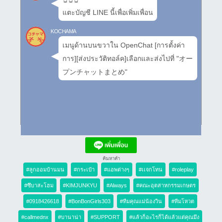
แตะบัญชี LINE นี้เพื่อเพิ่มเพื่อน
KOCHAMA
เมนูด้านบนขวาใน OpenChat [การตั้งค่า
การ][ส่งประวัติทอล์ค]เลือกและส่งไปที่ "オー
プンチャットまとめ"
ค้นหาคำ
#ลูกออมบ้านมน
#กระเป๋า
#แอพต่างๆ
#เเจกโทน
#roleplay
#ซึบาสะโฮม
#KIMJUNKYU
#Always
#คณะอุตสาหกรรมเกษตร
#0918426618
#BonBonGirls303
#ทีมคุณแม่น้องวิน
#ทีมโหวต
#callmednx
#บานาน่า
#SUPPORT
#แล้วก็อะไรก็ได้แล้วแต่คุณมึง