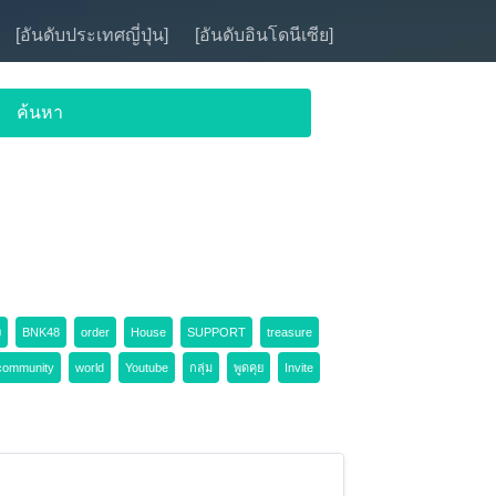
[อันดับประเทศญี่ปุ่น]
[อันดับอินโดนีเซีย]
ง
BNK48
order
House
SUPPORT
treasure
community
world
Youtube
กลุ่ม
พูดคุย
Invite