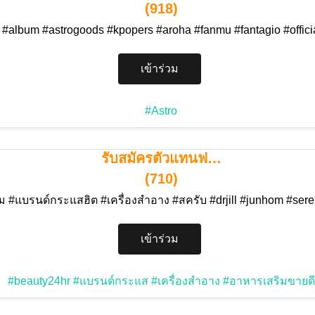
(918)
 #album #astrogoods #kpopers #aroha #fanmu #fantagio #offic
เข้าร่วม
#Astro
รับสมัครตัวแทนฟ…
(710)
ม #แบรนด์กระแสฮิต #เครื่องสำอาง #สครับ #drjill #junhom #se
เข้าร่วม
#beauty24hr
#แบรนด์กระแส
#เครื่องสำอาง
#อาหารเสริมขายดี