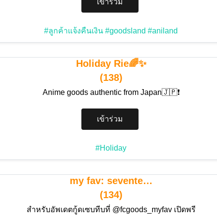
เข้าร่วม
#ลูกค้าแจ้งคืนเงิน
#goodsland
#aniland
Holiday Rie🌈✨
(138)
Anime goods authentic from Japan🇯🇵❗️
เข้าร่วม
#Holiday
my fav: sevente…
(134)
สำหรับอัพเดตกู้ดเซบทีบที่ @fcgoods_myfav เปิดพรี