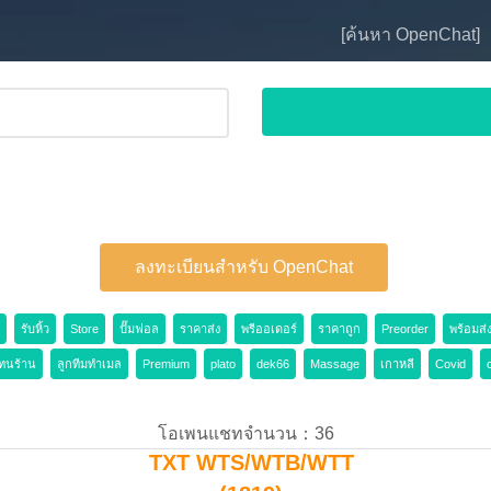
[ค้นหา OpenChat]
ลงทะเบียนสำหรับ OpenChat
รับหิ้ว
Store
ปั๊มฟอล
ราคาส่ง
พรีออเดอร์
ราคาถูก
Preorder
พร้อมส่
ทนร้าน
ลูกทีมทำเมล
Premium
plato
dek66
Massage
เกาหลี
Covid
โอเพนแชทจำนวน：36
TXT WTS/WTB/WTT