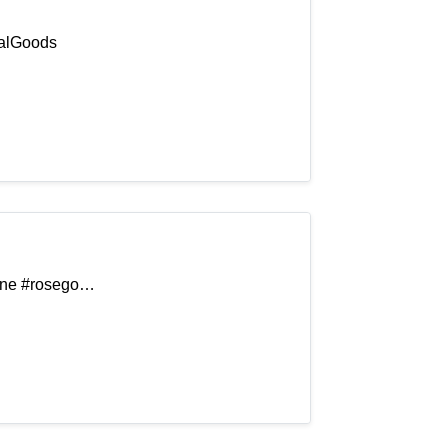
ialGoods
rene #rosego…