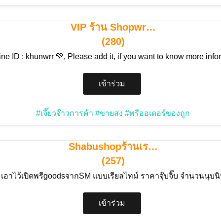
VIP ร้าน Shopwr…
(280)
ine ID : khunwrr 💚, Please add it, if you want to know more inf
เข้าร่วม
#เจี๊ยวจ๊าวการค้า
#ขายส่ง
#พรีออเดอร์ของถูก
Shabushopร้านเร…
(257)
เอาไว้เปิดพรีgoodsจากSM แบบเรียลไทม์ ราคาจุ๊บจิ๊บ จำนวนนุบน
เข้าร่วม