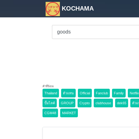
KOCHAMA
คำที่นิยม
Thailand
ตัวแทน
Official
Fanclub
Family
Netflix
ปั๊มไลค์
GROUP
Crypto
clubhouse
dek65
ตัวแ
CGM48
MARKET