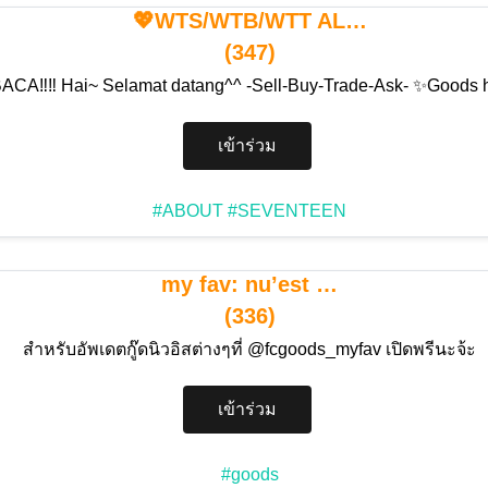
💖WTS/WTB/WTT AL…
(347)
BACA‼️‼️ Hai~ Selamat datang^^ -Sell-Buy-Trade-Ask- ✨Goods
เข้าร่วม
#ABOUT
#SEVENTEEN
my fav: nu’est …
(336)
สำหรับอัพเดตกู๊ดนิวอิสต่างๆที่ @fcgoods_myfav เปิดพรีนะจ้ะ
เข้าร่วม
#goods