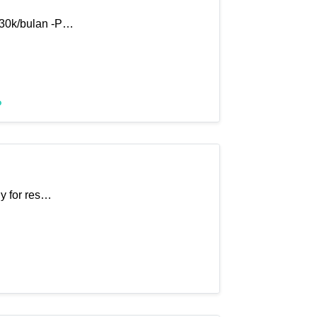
 30k/bulan -P…
P
ly for res…