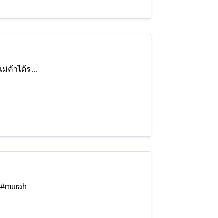
แม่ค้าได้ร…
 #murah