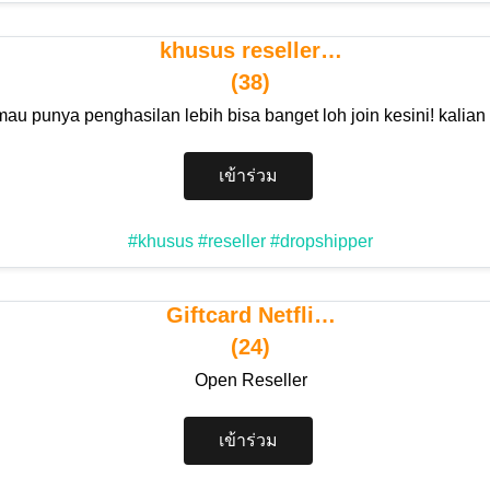
khusus reseller…
(38)
mau punya penghasilan lebih bisa banget loh join kesini! kalian
เข้าร่วม
#khusus
#reseller
#dropshipper
Giftcard Netfli…
(24)
Open Reseller
เข้าร่วม