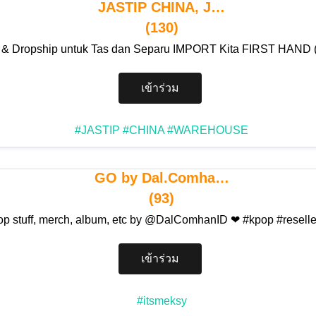
JASTIP CHINA, J…
(130)
r & Dropship untuk Tas dan Separu IMPORT Kita FIRST HAN
เข้าร่วม
#JASTIP
#CHINA
#WAREHOUSE
GO by Dal.Comha…
(93)
kpop stuff, merch, album, etc by @DalComhanID ❤ #kpop #resel
เข้าร่วม
#itsmeksy