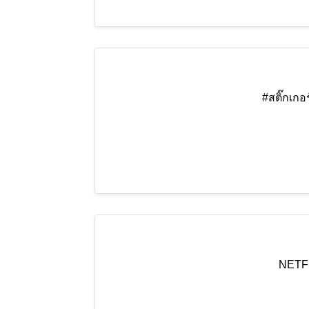
#สติ๊กเกอ
NETFL