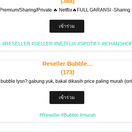
(388)
Premium/Sharing/Private 🔥 Netflix🔥FULL GARANSI -Sharing
เข้าร่วม
#RESELLER
#SELLER
#NETFLIX
#SPOTIFY
#ICHANSHO
Reseller Bubble…
(173)
 bubble lysn? gabung yuk, bakal dikasih price paling murah (on
เข้าร่วม
#Reseller
#Bubble
#murah