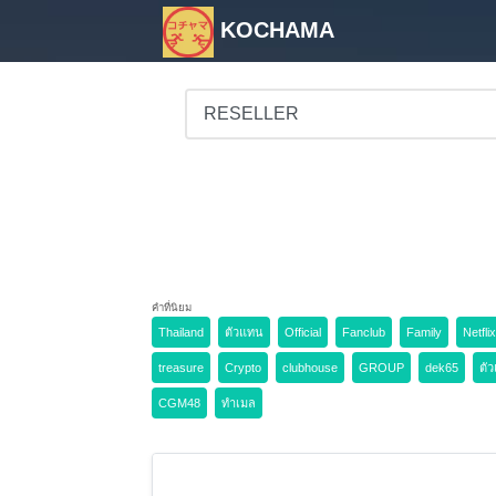
KOCHAMA
คำที่นิยม
Thailand
ตัวแทน
Official
Fanclub
Family
Netflix
treasure
Crypto
clubhouse
GROUP
dek65
ตั
CGM48
ทำเมล