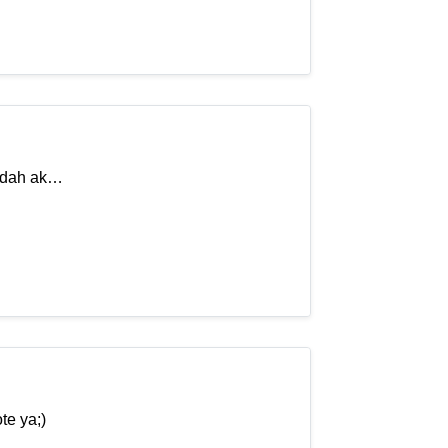
 udah ak…
te ya;)