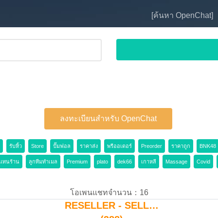
[ค้นหา OpenChat]
ลงทะเบียนสำหรับ OpenChat
รับหิ้ว
Store
ปั๊มฟอล
ราคาส่ง
พรีออเดอร์
Preorder
ราคาถูก
BNK48
วแทนร้าน
ลูกทีมทำเมล
Premium
plato
dek66
เกาหลี
Massage
Covid
โอเพนแชทจำนวน：16
RESELLER - SELL…