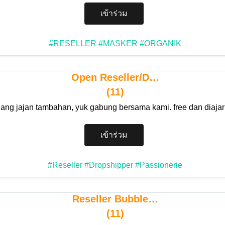
เข้าร่วม
#RESELLER
#MASKER
#ORGANIK
Open Reseller/D…
(11)
ang jajan tambahan, yuk gabung bersama kami. free dan diaja
เข้าร่วม
#Reseller
#Dropshipper
#Passionerie
Reseller Bubble…
(11)