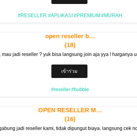
#RESELLER
#APLIKASI
#PREMIUM
#MURAH
open reseller b…
(18)
i , mau jadi reseller ? yuk bisa langsung join aja yya ! harganya
เข้าร่วม
#reseller
#bubble
OPEN RESELLER M…
(16)
abung jadi reseller kami, tidak dipungut biaya. langsung cek no