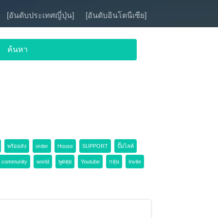
[อันดับประเทศญี่ปุ่น]
[อันดับอินโดนีเซีย]
พร้อมส่ง
order
House
SUPPORT
ปั๊มไลค์
community
world
พูดคุย
Youtube
กลุ่ม
Invite