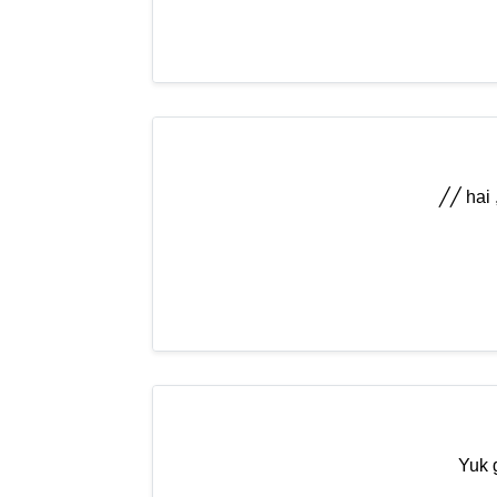
╱︎╱︎ ha
Yuk g