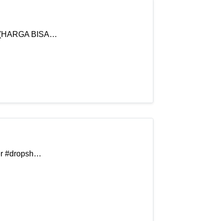
D (HARGA BISA…
ler #dropsh…