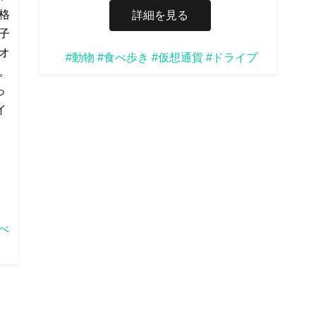
格
詳細を見る
子
オ
#動物
#食べ歩き
#仮想通貨
#ドライブ
。
っ
イ
べ