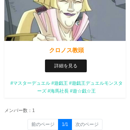
クロノス教頭
詳細を見る
#マスターデュエル
#遊戯王
#遊戯王デュエルモンスタ
ーズ
#海馬社長
#遊☆戯☆王
メンバー数：1
(current)
前のページ
1/1
次のページ