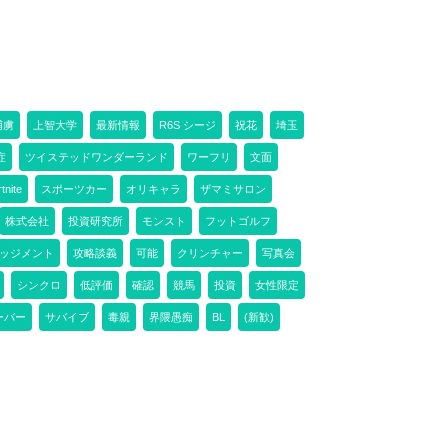
捕虜
上智大学
最新情報
R6S シージ
祝花
埼玉
症
ツイステッドワンダーランド
ワーフリ
文面
tnite
スポーツカー
オリキャラ
ザマミサロン
株式会社
投資研究所
モンスト
フットゴルフ
ッジメント
攻略談義
可能
クリンチャー
写真会
シンクロ
低評価
確認
競馬
投資
女性限定
ーバー
サバイブ
毒親
界隈愚痴
BL
(新歓)