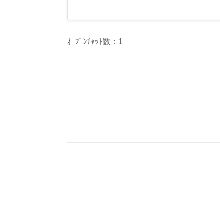
ｵｰﾌﾟﾝﾁｬｯﾄ数：1