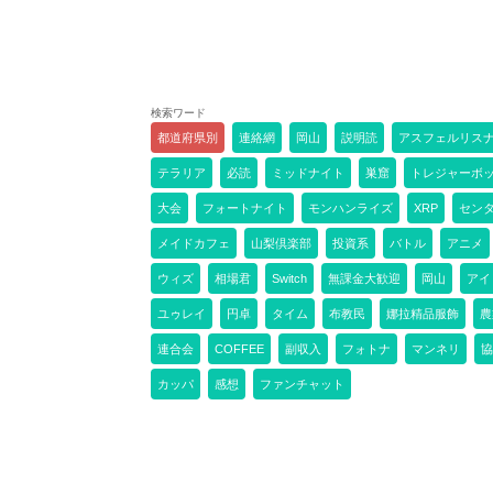
検索ワード
都道府県別
連絡網
岡山
説明読
アスフェルリス
テラリア
必読
ミッドナイト
巣窟
トレジャーボ
大会
フォートナイト
モンハンライズ
XRP
セン
メイドカフェ
山梨倶楽部
投資系
バトル
アニメ
ウィズ
相場君
Switch
無課金大歓迎
岡山
アイ
ユゥレイ
円卓
タイム
布教民
娜拉精品服飾
農
連合会
COFFEE
副収入
フォトナ
マンネリ
協
カッパ
感想
ファンチャット