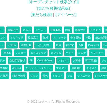
[オープンチャット検索(タイ)]
[友だち募集掲示板]
[友だち検索]
｜
[マイページ]
ナー
建築学生
ガルパ
モンスト
後藤威尊
西橋
成蹊大学
モヤモヤ
ックス
オリキャラ
総合窓口
阪神
オリキャラ
中学受験
神殿
統合失調
ター
STEPN
荒野行動
ーぼっち村ー
脱獄
創作家
新規
Play IGO
For
TWICE
ミニカー
エクステリア
ガンダム
バイク
コロナ
ベンチャー
ドル
自動字幕提供
JP
Central Coast
スタジオ
大戦争
BOX関連)
ジャ
業体験
discord
タカラジェンヌルーム
マネアラ
川崎地区
まほやく
健全
力部屋
限定交流場
ダウン
景色
イラスト
グル
ジャニーズ
むつきサ
© 2022 コチャマ All Rights Reserved.