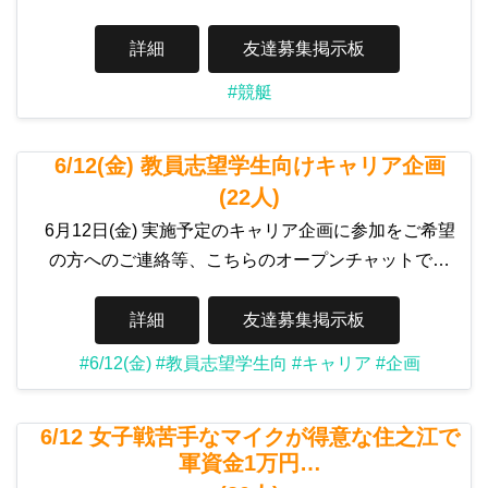
詳細
友達募集掲示板
#競艇
6/12(金) 教員志望学生向けキャリア企画
(22人)
6月12日(金) 実施予定のキャリア企画に参加をご希望
の方へのご連絡等、こちらのオープンチャットで…
詳細
友達募集掲示板
#6/12(金)
#教員志望学生向
#キャリア
#企画
6/12 女子戦苦手なマイクが得意な住之江で
軍資金1万円…