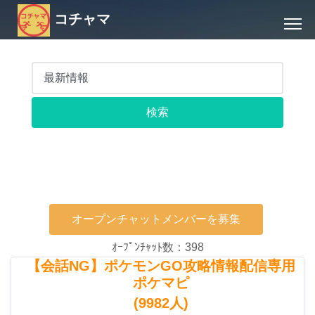
コチャマ
オープンチャットメンバーを募集
ｵｰﾌﾟﾝﾁｬｯﾄ数：398
【会話NG】ポケモンGO攻略情報配信専用
ポケマピ
(9982人)