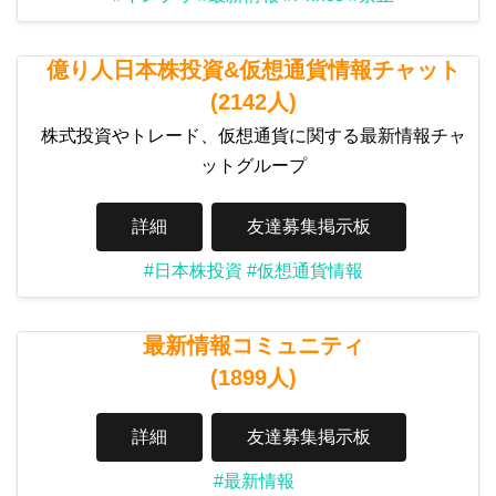
億り人日本株投資&仮想通貨情報チャット
(2142人)
株式投資やトレード、仮想通貨に関する最新情報チャ
ットグループ
詳細
友達募集掲示板
#日本株投資
#仮想通貨情報
最新情報コミュニティ
(1899人)
詳細
友達募集掲示板
#最新情報