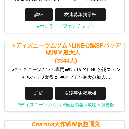
詳細
友達募集掲示板
#ホロライブファンチャット
⭐ディズニーツムツム⭐LINE公認SPバッヂ
取得🏅最大人…
(3344人)
\\ディズニーツムツム専門👑No.1// 🏅LINE公認スペシ
ャルバッジ取得🏅 👑オプチャ最大参加人…
詳細
友達募集掲示板
#ディズニーツムツム
#最新情報
#攻略
#腕自慢
Cosmos大作戦🌸仮想通貨