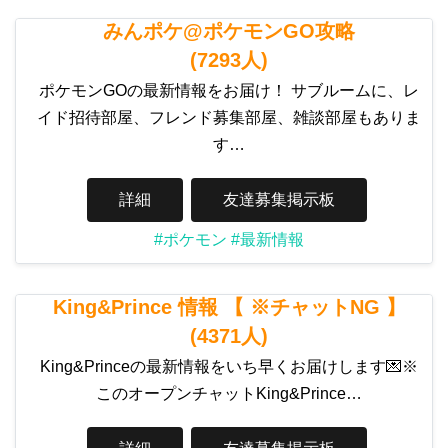
みんポケ@ポケモンGO攻略
(7293人)
ポケモンGOの最新情報をお届け！ サブルームに、レ
イド招待部屋、フレンド募集部屋、雑談部屋もありま
す…
詳細
友達募集掲示板
#ポケモン
#最新情報
King&Prince 情報 【 ※チャットNG 】
(4371人)
King&Princeの最新情報をいち早くお届けします💌※
このオープンチャットKing&Prince…