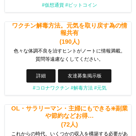
#仮想通貨
#ビットコイン
ワクチン解毒方法。元気を取り戻す為の情
報共有
(190人)
色々な体調不良を治すヒントがノートに情報満載。
質問等遠慮なくしてください。
詳細
友達募集掲示板
#コロナワクチン
#解毒方法
#元気
OL・サラリーマン・主婦にもできる❇️副業
や節約などお得…
(72人)
これからの時代、いくつかの収入を構築する必要があ