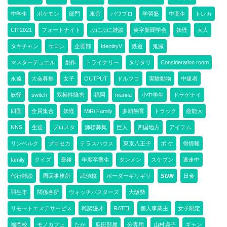
中学生
ポケモン
部門
東京
パワプロ
学習塾
中高生
トレカ
CIT2021
フォートナイト
ぷにぷに雑談
英字新聞学会
妖怪
大人
タキチャン
サロン
企画部
IdentityV
鉄道
鬼滅
マスターデュエル
創作
トライナリー
タリタリ
Consideration room
永遠
大会募集
女子
OUTPUT
ドルフロ
実験動物
中級者
妖怪
switch
双極性障害
福岡
marina
小中学生
ドラゲナイ
四国
全員集合
妖怪
MiRi Family
多頭飼育
トラック
産能大
NNS
生徒
ブロスタ
師様募集
巨人
四国地方
アイテム
リンベルク
プロセカ
テラスハウス
東京八王子
ポ ケ
得情報
family
クイズ
最後
年度卒業生
タンメン
スケブン
逃走中
代行雑談
周回事務所
武偵校
ボーダーギリギリ
𝙎𝙐𝙉
日金
羽生市
関係各所
ウォッチバスターズ
大阪勢
リモートエステサービス
雑談漫才
RATEL
個人事業主
女子限定
福岡校
モノカフェ
たか
瓜田部屋
分専用
山村貞子
ギャン