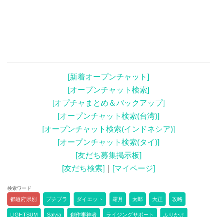
[新着オープンチャット]
[オープンチャット検索]
[オプチャまとめ＆バックアップ]
[オープンチャット検索(台湾)]
[オープンチャット検索(インドネシア)]
[オープンチャット検索(タイ)]
[友だち募集掲示板]
[友だち検索]
｜
[マイページ]
検索ワード
都道府県別
プチプラ
ダイエット
霜月
太郎
大正
攻略
LIGHTSUM
Salvia
創作審神者
ライジングサポート
ふりかけ