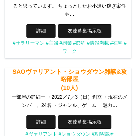
ると思っています。 ちょっとしたお小遣い稼ぎ案件
や…
詳細
友達募集掲示板
#サラリーマン
#主婦
#副業
#節約
#情報満載
#在宅
#
ワーク
SAOヴァリアント・ショウダウン雑談&攻
略部屋
(10人)
ー部屋の詳細ー ・2022／7／3（日）創立 ・現在のメ
ンバー、24名 ・ジャンル、ゲーム ー魅力…
詳細
友達募集掲示板
#ヴァリアント
#ショウダウン
#攻略部屋