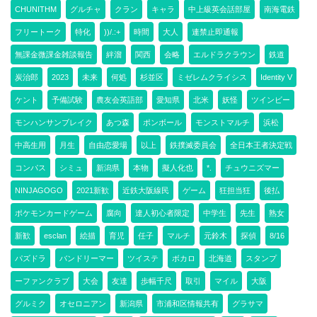
CHUNITHM
グルチャ
クラン
キャラ
中上級英会話部屋
南海電鉄
フリートーク
特化
))/.:+
時間
大人
連禁止即通報
無課金微課金雑談報告
絆溜
関西
会略
エルドラクラウン
鉄道
炭治郎
2023
未来
何処
杉並区
ミゼレムクライシス
Identity V
ケント
予備試験
農友会英語部
愛知県
北米
妖怪
ツインビー
モンハンサンブレイク
あつ森
ポンボール
モンストマルチ
浜松
中高生用
月生
自由恋愛場
以上
鉄撲滅委員会
全日本王者決定戦
コンパス
シミュ
新潟県
本物
擬人化也
*.
チュウニズマー
NINJAGOGO
2021新歓
近鉄大阪線民
ゲーム
狂担当狂
後払
ポケモンカードゲーム
腐向
達人初心者限定
中学生
先生
熟女
新歓
esclan
絵描
育児
任子
マルチ
元鈴木
探偵
8/16
パズドラ
バンドリーマー
ツイステ
ボカロ
北海道
スタンプ
ーファンクラブ
大会
友達
歩幅千尺
取引
マイル
大阪
グルミク
オセロニアン
新潟県
市浦和区情報共有
グラサマ