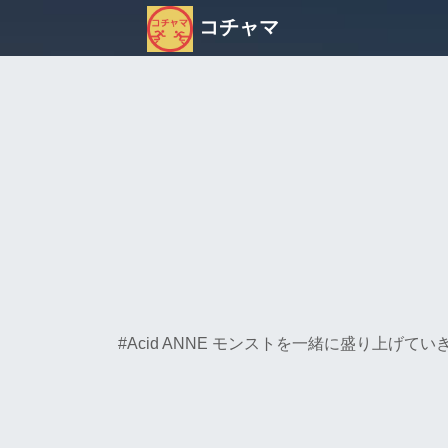
コチャマ
#Acid ANNE モンストを一緒に盛り上げていきましょ٩(>ω<*)و YouTube毎日投稿やってますしLIVE配信できる時間帯はガンガン