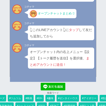
コチャマ
オープンチャットまとめ
コチャマ
👆このLINEアカウント👆に
タップ
して友だ
ち追加してから
コチャマ
オープンチャット内の右上メニュー【設
定】【トーク履歴を送信】を選択後、
ま
とめアカウントに送信！
検索ワード
ーズ
#ツムツム
#映画
#ﾈﾀﾊ
#趣味
#ゼンタイハウス
#アイボリー
#投
#本気勉強会
#コルヌコピア
#2021
#等加工
#副業情報
#歳以上上限
#函館