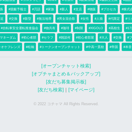
係
#競艇予報士
#刃語
#家族
#新人
#支店
#物販
#プロセカ
#株式
最近
#交換
#新型
#無法地帯
#男女混合歌
#女性
#人狼
#代限定
#リ
#自転車安全運転推進協会
#物共有
#珈琲
#制限
#XIGOLO
#高校生
#1
#マネーダム
#初心者部
#セラフ
#雑談何
#初心者部屋
#大人
#交換
#
ラオケフレンズ
#松翰
#トークンオープンチャット
#中高一貫校
#帝国
#本音
[オープンチャット検索]
[オプチャまとめ＆バックアップ]
[友だち募集掲示板]
[友だち検索]
｜
[マイページ]
© 2022 コチャマ All Rights Reserved.