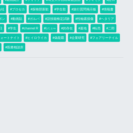
会社
#プロセカ
#探検部新歓
#学生歌
#旅行質問掲示板
#情報書
ボン
#動画貼
#ガルパ
#語技能検定試験
#性軸索損傷
#ヘタリア
7日
#学生
#channel R
#𝚋𝚝𝚜☜
#的存在
#墓地
#転売
#二郎
フォートナイト
#ヒイロライカ
#偽龍覇
#企業研究
#フェアリーテイル
#医療相談所