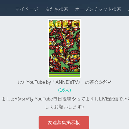
マイページ
友だち検索
オープンチャット検索
ﾓﾝｽﾄYouTube by「ANNE'sTV♪」の茶会☕💭💕
(16人)
やっていくので今後もよろ
しくお願いします♪
友達募集掲示板