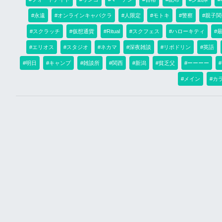
#永遠
#オンラインキャバクラ
#人限定
#モトキ
#警察
#親子関
#スクラッチ
#仮想通貨
#Ritual
#スクフェス
#ハローキティ
#
#エリオス
#スタジオ
#ネカマ
#深夜雑談
#リポドリン
#英語
#明日
#キャンプ
#雑談所
#関西
#新潟
#貧乏父
#ーーーー
#メイン
#カ