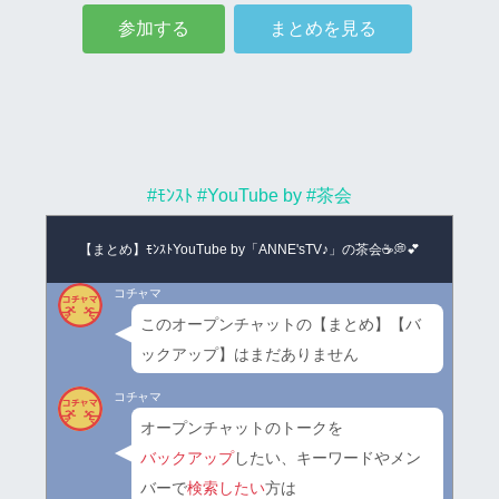
参加する
まとめを見る
#ﾓﾝｽﾄ
#YouTube by
#茶会
【まとめ】ﾓﾝｽﾄYouTube by「ANNE'sTV♪」の茶会☕💭💕
コチャマ
このオープンチャットの【まとめ】【バ
ックアップ】はまだありません
コチャマ
オープンチャットのトークを
バックアップ
したい、キーワードやメン
バーで
検索したい
方は