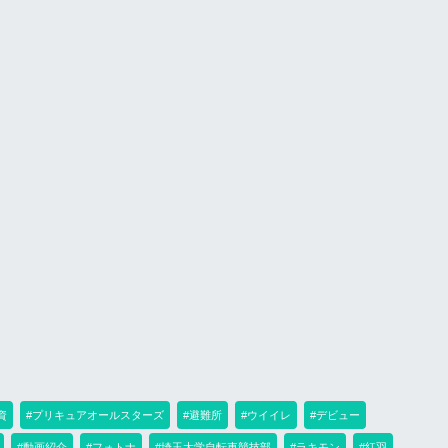
資
#プリキュアオールスターズ
#避難所
#ウイイレ
#デビュー
#動画紹介
#フォトナ
#埼玉大学自転車競技部
#ラキモン
#紅羽