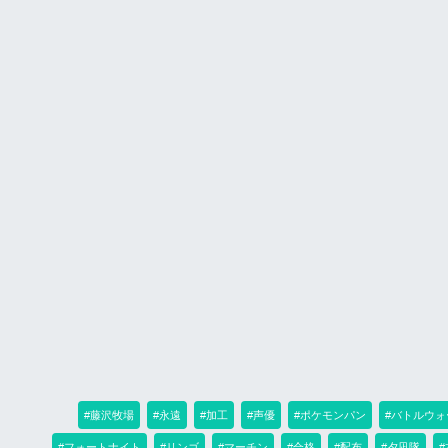
#藤沢牧場
#永遠
#加工
#声優
#ポケモンパン
#バトルウォ
#フォートナイト
#リンゴ
#マーチン
#合格
#配布
#夕凪隊