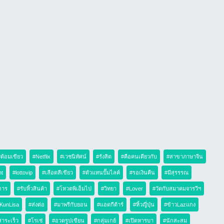
ด้อมเขียว
#Netflix
#เวชนิทัศน์
#รังสิต
#คือคนเดียวกับ
#สาขาภาษาจีน
ht
#lottovip
#เลือดสีเขียว
#ตัวแทนปั๊มไลค์
#รอเงินคืน
#มีสุรรรณ
การ
#รับหิ้วสินค้า
#โหวตพิเอ็มไป
#วิทยา
#Lover
#วัดกับสมาคมจารวีฯ
KunLisa
#ส่งต่อ
#มาพรีกับยอน
#แอดกีต้าร์
#หิ้วญี่ปุ่น
#ข้าวLazแกง
สาระเร็ว
#โรเช่
#อวดรูปเขียน
#กลุ่มเกย์
#เปิดหารบา
#นักสะสม