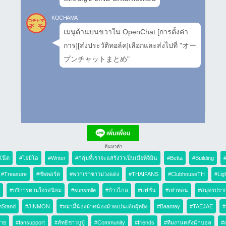
KOCHAMA
เมนูด้านบนขวาใน OpenChat [การตั้งค่า
การ][ส่งประวัติทอล์ค]เลือกและส่งไปที่ "オー
プンチャットまとめ"
ค้นหาคำ
โน๊ต
#โยมีโอ
#Writer
#กลุ่มที่เราจะแสร้งว่าเป็นเมียพี่จีมิน
#Betta
#Building
#
#Treasure
#ซัพพอร์ต
#พวกเราชาวม่วงแดง
#THAIFANS
#ClubhouseTH
#Lig
#บริการตามใจรสนิยม
#sunsmile
#ก้าวไกล
#แฟชั่น
#เห่าหอน
#สมุทรปรา
ทStand
#JINMON
#หม่ามี้น้องม้าคน้องม้าคเปนเด้กผุ้หยิง
#Baantay
#TAEJAE
#
กาย
#fansupport
#ลัทธิชาวบูบู้
#Community
#friends
#ทีมงานคลังนักบอล
#