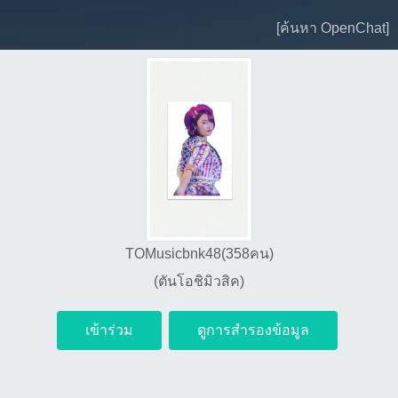
[ค้นหา OpenChat]
TOMusicbnk48(358คน)
(ตันโอชิมิวสิค)
เข้าร่วม
ดูการสำรองข้อมูล