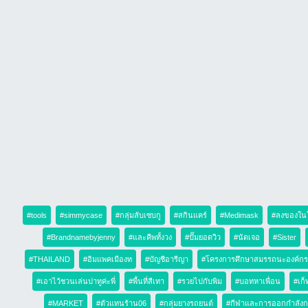
#tools
#simmycase
#กลุ่มลับเซบกู
#สกินแคร์
#Medimask
#ลงของใน
#Brandnamebyjenny
#และคีพทั้งวง
#ปั๊มยอดวิว
#นัดเจอ
#Sister
#THAILAND
#อิมแพคเมืองท
#บัญชีอารีญา
#โครงการศึกษาสมรรถนะองค์กร
#เอาไว้ชวนเล่นปาทูค่ะพี่
#พื้นที่สีเทา
#รวยไปกับพิม
#บอทหาเพื่อน
#เก็
#MARKET
#ตัวแทนร้าน06
#กลุ่มยางรถยนต์
#กีฬาและการออกกำลัง