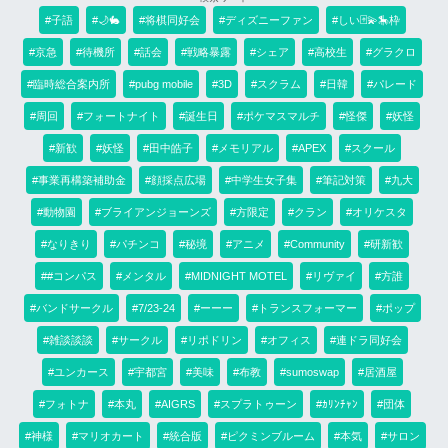
#子語
#🌙🐇
#将棋同好会
#ディズニーファン
#しい🃏💫🎠枠
#京急
#待機所
#話会
#戦略暴露
#シェア
#高校生
#グラクロ
#臨時総合案内所
#pubg mobile
#3D
#スクラム
#日韓
#パレード
#周回
#フォートナイト
#誕生日
#ポケマスマルチ
#怪傑
#妖怪
#新歓
#妖怪
#田中皓子
#メモリアル
#APEX
#スクール
#事業再構築補助金
#顔採点広場
#中学生女子集
#筆記対策
#九大
#動物園
#ブライアンジョーンズ
#方限定
#クラン
#オリケスタ
#なりきり
#パチンコ
#秘境
#アニメ
#Community
#研新歓
##コンパス
#メンタル
#MIDNIGHT MOTEL
#リヴァイ
#方誰
#バンドサークル
#7/23-24
#ーーー
#トランスフォーマー
#ポップ
#雑談談談
#サークル
#リポドリン
#オフィス
#連ドラ同好会
#ユンカース
#宇都宮
#美味
#布教
#sumoswap
#居酒屋
#フォトナ
#本丸
#AIGRS
#スプラトゥーン
#ｶﾘﾝﾁｬﾝ
#団体
#神様
#マリオカート
#統合版
#ピクミンブルーム
#本気
#サロン