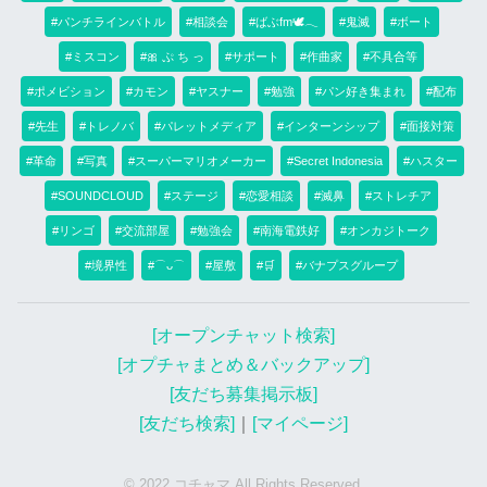
#パンチラインバトル
#相談会
#ばぶfm🕊‪𓂃
#鬼滅
#ボート
#ミスコン
#🎀 ぷ ち っ
#サポート
#作曲家
#不具合等
#ポメビション
#カモン
#ヤスナー
#勉強
#パン好き集まれ
#配布
#先生
#トレノバ
#パレットメディア
#インターンシップ
#面接対策
#革命
#写真
#スーパーマリオメーカー
#Secret Indonesia
#ハスター
#SOUNDCLOUD
#ステージ
#恋愛相談
#滅鼻
#ストレチア
#リンゴ
#交流部屋
#勉強会
#南海電鉄好
#オンカジトーク
#境界性
#⌒ᴗ⌒
#屋敷
#🛒
#バナプスグループ
[オープンチャット検索]
[オプチャまとめ＆バックアップ]
[友だち募集掲示板]
[友だち検索]
｜
[マイページ]
© 2022 コチャマ All Rights Reserved.