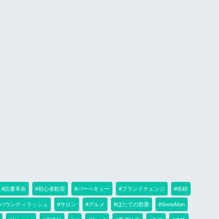
#読書革命
#初心者歓迎
#バーベキュー
#ブランドチェンジ
#依頼
#バウンティラッシュ
#サロン
#グルメ
#ほたての部屋
#SnowMan