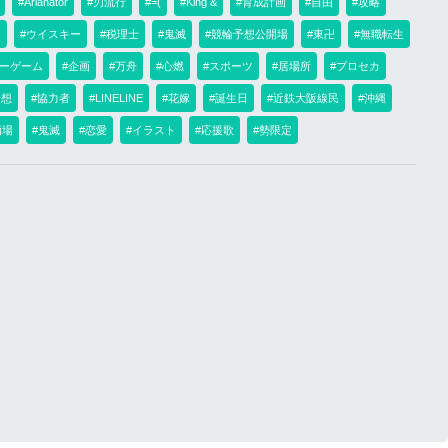
#Arianator
#刃流行
#=(
#King &
#育成計画
#自由
#攻略
）
#ウイスキー
#税理士
#鬼滅
#競輪予想公開場
#東卍
#無職転生
ラーゲーム
#企画
#万舟
#心燃
#スポーツ
#居場所
#プロセカ
予想
#協力者
#LINELINE
#花嫁
#誕生日
#近鉄大阪線民
#沖縄
酒場
#鬼滅
#恋愛
#イラスト
#応援歌
#勢限定