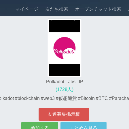
マイページ
友だち検索
オープンチャット検索
Polkadot Labs. JP
(1728人)
dot #blockchain #web3 #仮想通貨 #Bitcoin #BTC #Paracha
友達募集掲示板
参加する
まとめを見る