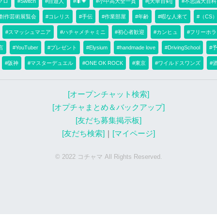
クロ
#Switch
#自遊人
#🐜💗
#小中高大全一貫
#[天華百剣]
#不思議大百科
ないって書いてある…かなしみ…
#創作芸術展覧会
#コレリス
#手伝
#作業部屋
#年齢
#暇な人来て
#（CS
2021-05-14 18:24
kend
k
#スマッシュマニア
#ハチャメチャミニ
#初心者歓迎
#カンヒュ
#フリーホ
マジすか？安心してたのに、、、
言
#YouTuber
#プレゼント
#Elysium
#handmade love
#DrivingSchool
#
2021-05-14 18:35
ああういあ
あ
#阪神
#マスターデュエル
#ONE OK ROCK
#東京
#ワイルドスワンズ
#
f I hold POLS in my BSC and ETH addres
ses, will both of these be counted toward
[オープンチャット検索]
s calculation of tickets? No. We cannot co
[オプチャまとめ＆バックアップ]
mbine P
[友だち募集掲示板]
2021-05-14 18:39
ああういあ
あ
[友だち検索]
｜
[マイページ]
合計されない、そしてどちらが参照され
ているかはわからない
© 2022 コチャマ All Rights Reserved.
2021-05-14 18:40
ああういあ
あ
ということで分割して持ってる方はどち
らかのチェーンに移動しといたほうがい
いかもです