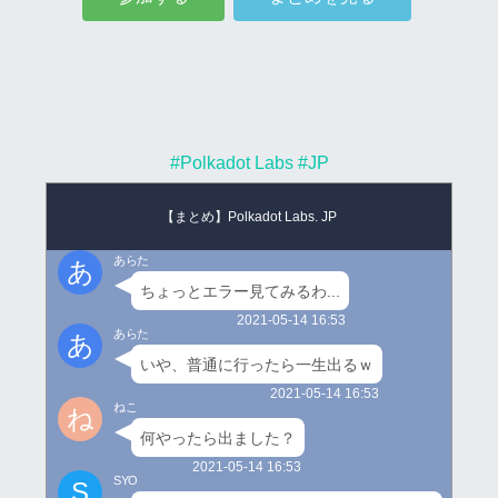
#Polkadot Labs
#JP
【まとめ】Polkadot Labs. JP
あらた
あ
ちょっとエラー見てみるわ...
2021-05-14 16:53
あらた
あ
いや、普通に行ったら一生出るｗ
2021-05-14 16:53
ねこ
ね
何やったら出ました？
2021-05-14 16:53
SYO
S