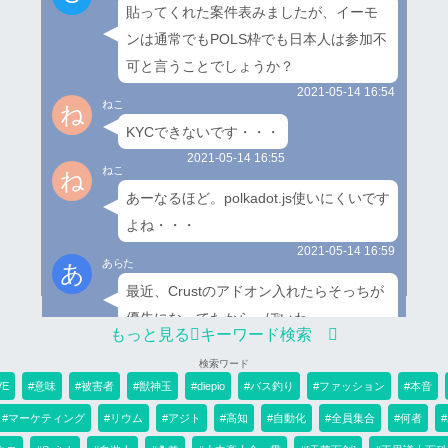
貼ってくれた案件表みましたが、イーモ
ンは通常でもPOLS枠でも日本人は参加不
可と言うことでしょうか？
2021-05-14 16:54
ねこ
ね
KYCできないです・・・
2021-05-14 16:55
ねこ
ね
あーなるほど。polkadot.js使いにくいです
よね・・・
2021-05-14 16:59
あらた
あ
最近、Crustのアドオン入れたらそっちが
優先になってたからっぽいわ...
もっと見る
キーワード検索
2021-05-14 16:59
ああういあ
あ
検索ワード
polsちょっとまえのテレグラムではERC
VE
#意味
#被害者
#獣神玉
#diepio
#バス釣り
#ファッション
#本音
分もBSC分も合計でカウントされるよう
#マーケティング
#リウム
#アジト
#高知
#自動化
#全員集合
#何者
に説明されてたのに新しい記事ではでき