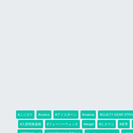
#ニジガク
#codcw
#アイスボーン
#maimai
#GUILTY GEAR STRI
#入荷情報速報
#フォーバーウォッチ
#Angel
#ヒカマニ
#皇帝