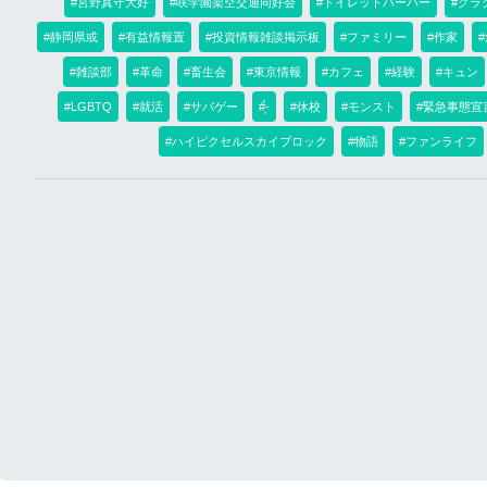
#宮野真守大好
#咲学園架空交通同好会
#トイレットパーパー
#グラ
#静岡県或
#有益情報置
#投資情報雑談掲示板
#ファミリー
#作家
#雑談部
#革命
#畜生会
#東京情報
#カフェ
#経験
#キュン
#LGBTQ
#就活
#サバゲー
#̖́-
#休校
#モンスト
#緊急事態宣
#ハイピクセルスカイブロック
#物語
#ファンライフ