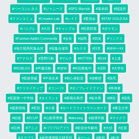
#ベーコンレタス
#ジャニーズ
#SPG Marriott
#基本的
#雑談所
#ファンコミュ
#Creation Lab
#レイド
#委員会
#STAY GOLD EA
#パニグレ
#大豆
#ギャンブル
#投票部屋
#ポケモン
#Fashion Addict Community
#会長
#福岡
#気味
#リンクス
#地方競馬民集会所
#垢集合場所
#カラダ
#日常
#MH4〜XX
#アナログ
#荒野行動
#マルチ
#KITTEN
#5/19
#上達
#ROBLOX
#声優活動
#NEW
#特別募集中
#沼民
#大学生
#面接突破
#中高生来
#初心者歓迎
#攻略部
#脱毛
#クリエイティブ
#コンパス
#ゼノブレイドファン
#単身者
#箕面第一中学校
#タイラント
#夜職水商売
#栃木県
#神社
#競馬
#最新情報
#死別
#小遣
#カードファイトヴァンガード
#東北大学
#絵描
#ECUP
#山梨県警察
#blessing
#崩壊学園
#マイクラ
#亞洲
#アニメ
#パワプロアプリ
#歓迎全年齢向
#大切
#佐賀
#スマブラ
#仮想通貨取引研究所
#ゲーム
#新宿
#歓迎