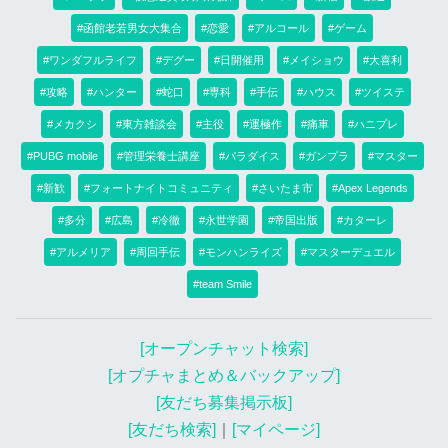
#函館老若男女大集合
#恋愛
#アルコール
#ゲーム
#ワンダフルライフ
#デグー
#日開催用
#メイショウ
#大喜利
#攻略
#ハンター
#蛇口
#専科
#手伝
#ハウス
#ツイステ
#メカクシ
#東方雑談会
#主役
#運極作
#痛車
#ハニプレ
#PUBG mobile
#管理栄養士講座
#パラダイス
#ガンプラ
#マスター
#新歓
#フォートナイトコミュニティ
#さいたま市
#Apex Legends
#多分
#広島
#冷徹
#永世学園
#帝国出版
#カターレ
#アルメリア
#周回手伝
#モンハンライズ
#マスターデュエル
#team Smile
[オープンチャット検索]
[オプチャまとめ＆バックアップ]
[友だち募集掲示板]
[友だち検索]
｜
[マイページ]